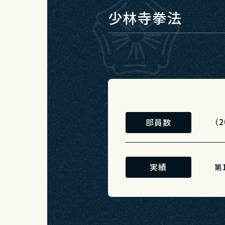
少林寺拳法
部員数
（
実績
第