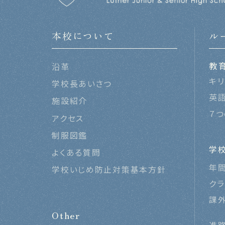
本校について
ル
教
沿革
キ
学校長あいさつ
英
施設紹介
７
アクセス
制服図鑑
学
よくある質問
年
学校いじめ防止対策基本方針
ク
課
Other