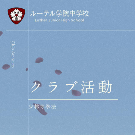
Club Activities
クラブ活動
少林寺拳法