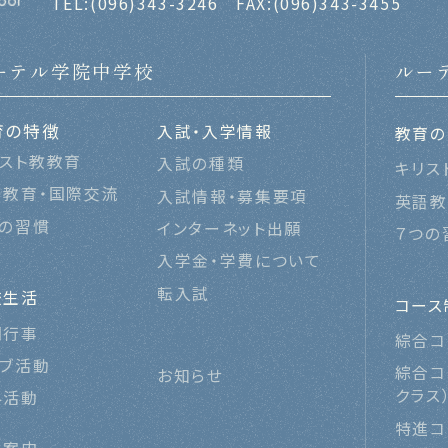
TEL:
(096)343-3246
FAX:(096)343-3455
ーテル学院中学校
ルー
育の特徴
入試・入学情報
教育の
リスト教教育
入試の種類
キリス
語教育・国際交流
入試情報・募集要項
英語教
つの習慣
インターネット出願
７つの
入学金・学費について
転入試
校生活
コース
間行事
綜合コ
ラブ活動
綜合コ
お知らせ
クラス
外活動
特進コ