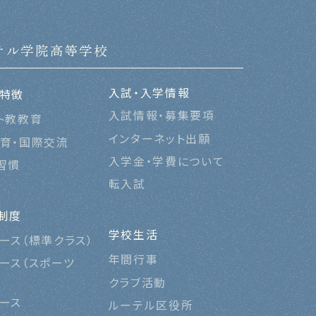
テル学院高等学校
入試・入学情報
特徴
入試情報・募集要項
ト教教育
インターネット出願
育・国際交流
入学金・学費について
習慣
転入試
制度
学校生活
ース（標準
クラス
）
年間行事
ース（スポーツ
）
クラブ活動
ース
ルーテル区役所