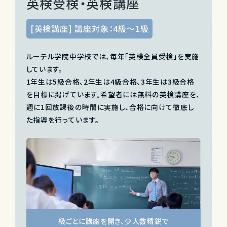
英検受検・英検講座
[英検講座] 講座対象：4級～1級
ルーテル学院中学校では、毎年「英検全員受検」を実施
しています。
1年生は5級合格、2年生は4級合格、3年生は3級合格
を
目標に掲げています。希望者には無料の英検講座を、
週に1回放課後の時間に実施し、合格に向けて徹底し
た指導を行っています。
級ごとに講座を開き、少人数精鋭で