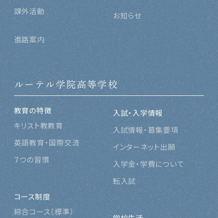
課外活動
お知らせ
進路案内
ルーテル学院高等学校
教育の特徴
入試・入学情報
キリスト教教育
入試情報・募集要項
英語教育・国際交流
インターネット出願
７つの習慣
入学金・学費について
転入試
コース制度
綜合コース（標準
）
学校生活