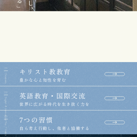
自分を支えるすべてのものに感謝の心を持ち、
他者を尊重し奉仕することで、
この世に貢献できる人へ成長する教育を目指して。
01
キリスト教教育
Christianity
豊かな心と知性を育む
02
英語教育・国際交流
English & International
世界に広がる時代を生き抜く力を
03
7つの習慣
The 7 Habits
自ら考え行動し、他者と協働する