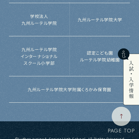
学校法人
九州ルーテル学院大学
九州ルーテル学院
九州ルーテル学院
認定こども園
インターナショナル
ルーテル学院幼稚園
スクール小学部
入試・入学情報
九州ルーテル学院
大学附属
くろかみ保育園
PAGE TOP
©Luther Junior & Senior High School. All Rights Reserved