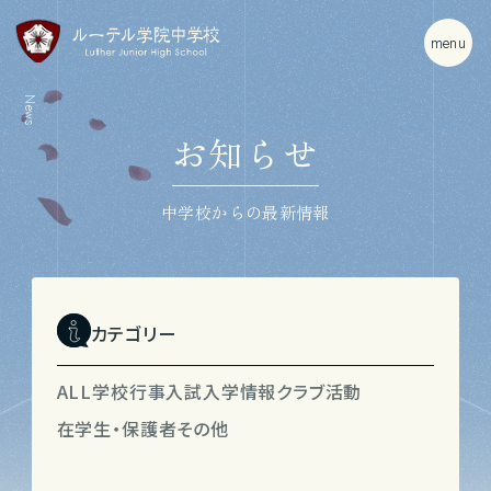
m
e
n
u
News
お知らせ
中学校からの最新情報
カテゴリー
ALL
学校行事
入試入学情報
クラブ活動
在学生・保護者
その他