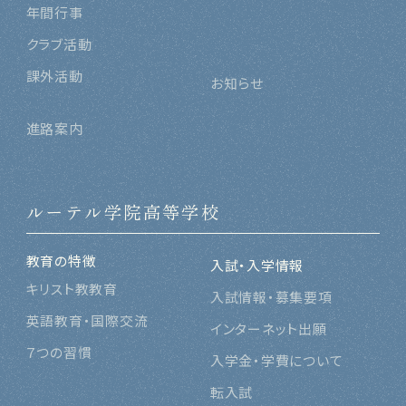
年間行事
クラブ活動
課外活動
お知らせ
進路案内
ルーテル学院高等学校
教育の特徴
入試・入学情報
キリスト教教育
入試情報・募集要項
英語教育・国際交流
インターネット出願
７つの習慣
入学金・学費について
転入試