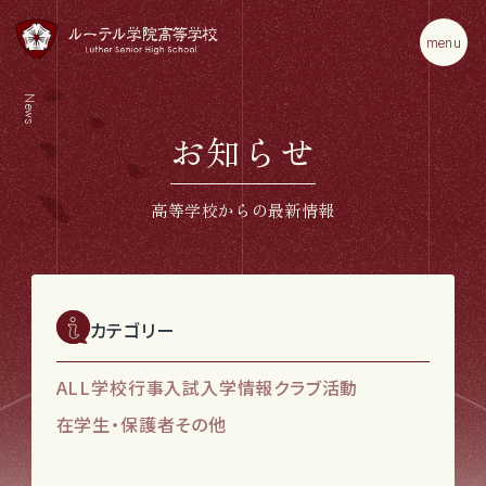
m
e
n
u
News
お知らせ
高等学校からの最新情報
カテゴリー
ALL
学校行事
入試入学情報
クラブ活動
在学生・保護者
その他