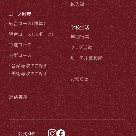
転入試
コース制度
綜合コース（標準
）
学校生活
綜合コース（スポーツ
）
年間行事
特進コース
クラブ活動
芸術コース
ルーテル区役所
・音楽専攻のご紹介
・美術専攻のご紹介
お知らせ
進路実績
公式SNS