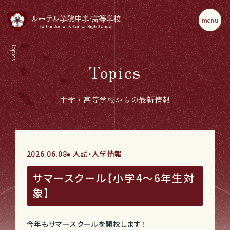
m
e
n
u
Topics
Topics
中学・高等学校からの最新情報
2026.06.08
入試・入学情報
サマースクール【小学4～6年生対
象】
今年もサマースクールを開校します！